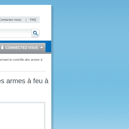
Contactez-nous
|
FAQ
CONNECTEZ-VOUS
rnant le contrôle des armes à
es armes à feu à