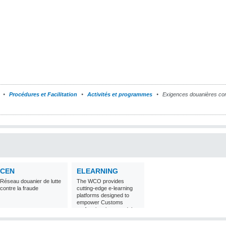
Procédures et Facilitation
Activités et programmes
Exigences douanières con
CEN
ELEARNING
Réseau douanier de lutte
The WCO provides
contre la fraude
cutting-edge e-learning
platforms designed to
empower Customs
professionals around the
world with
comprehensive