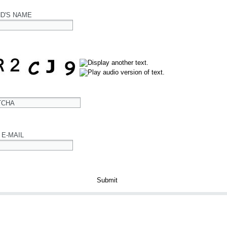
ND'S NAME
TCHA
 E-MAIL