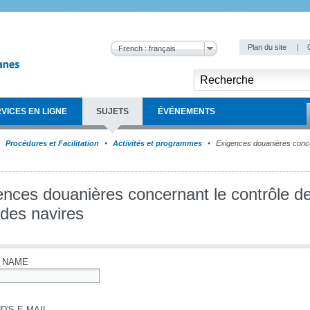
Plan du site
|
French : français
VICES EN LIGNE
SUJETS
ÉVÉNEMENTS
Procédures et Facilitation
Activités et programmes
Exigences douanières conce
ences douanières concernant le contrôle d
 des navires
 NAME
D'S E-MAIL