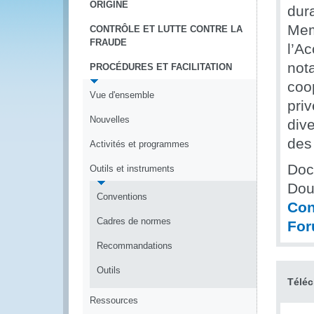
ORIGINE
dura
Mem
CONTRÔLE ET LUTTE CONTRE LA
FRAUDE
l’A
nota
PROCÉDURES ET FACILITATION
coop
Vue d'ensemble
priv
Nouvelles
dive
des
Activités et programmes
Doc
Outils et instruments
Dou
Conventions
Con
Cadres de normes
For
Recommandations
Outils
Téléc
Ressources