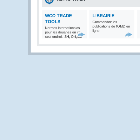
WCO TRADE
LIBRAIRIE
TOOLS
Commandez les
publications de l'OMD en
Normes internationales
ligne
pour les douanes en un
seul endroit: SH, Origine
et Valeur