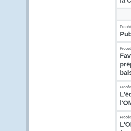
la 
Procédu
Pub
Procéd
Fav
pré
bai
Procédu
L'é
l'O
Procédu
L'O