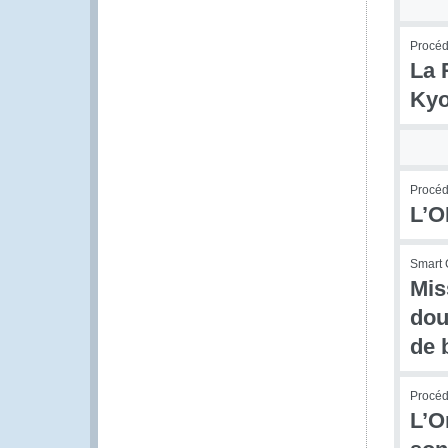
Procédu
La 
Kyo
Procédu
L’O
Smart 
Mis
dou
de 
Procédu
L’O