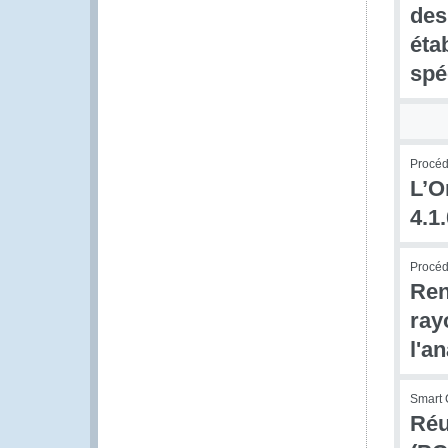
des
éta
spé
Procédu
L’O
4.1
Procédu
Ren
ray
l'a
Smart 
Réu