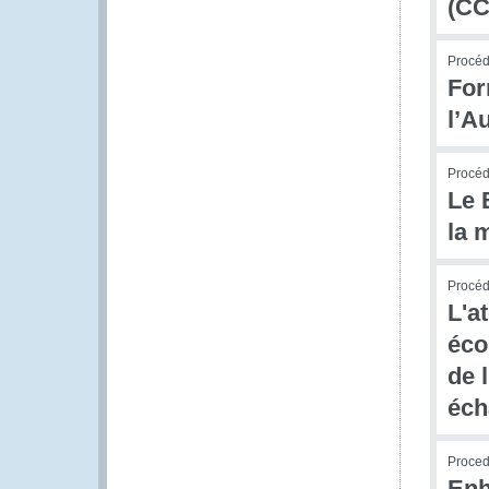
(CC
Procédu
For
l’A
Procédu
Le 
la 
Procédu
L'a
éco
de 
éch
Procedu
Enh