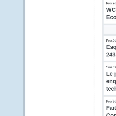
Procedu
WCO
Eco
Procédu
Esq
243
Smart 
Le 
enq
tec
Procédu
Fai
Con