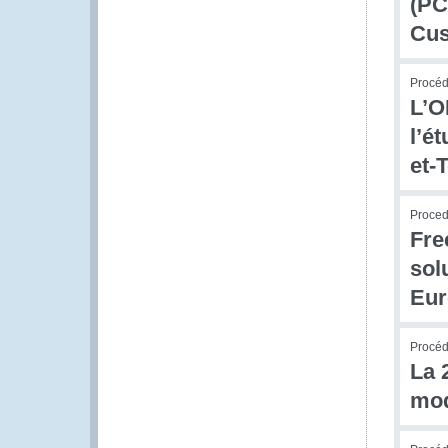
(PC
Cus
Procédu
L’O
l’é
et-
Procedu
Fre
sol
Eur
Procédu
La 
mod