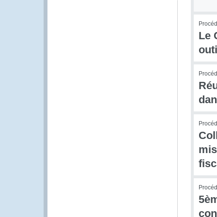
Procédu
Le 
out
Procédu
Réu
dan
Procédu
Col
mis
fis
Procédu
5èm
con