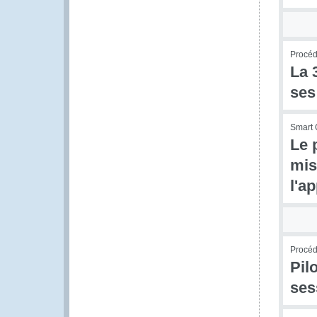
Procédu
La 
ses
Smart 
Le 
miss
l'a
Procédu
Pil
ses