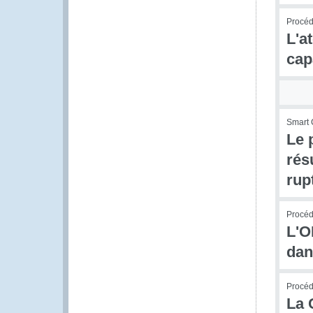
Procédu
L'a
cap
Smart 
Le 
rés
rup
Procédu
L'O
dan
Procédu
La 