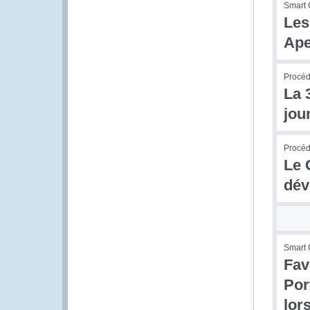
Smart 
Les
Ape
Procédu
La 
jou
Procédu
Le 
dév
Smart 
Fav
Por
lor