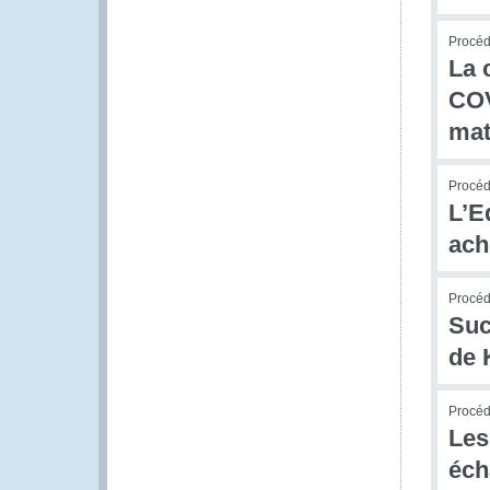
Procéd
La 
COV
mat
Procédu
L’E
ach
Procédu
Suc
de 
Procédu
Les
éch