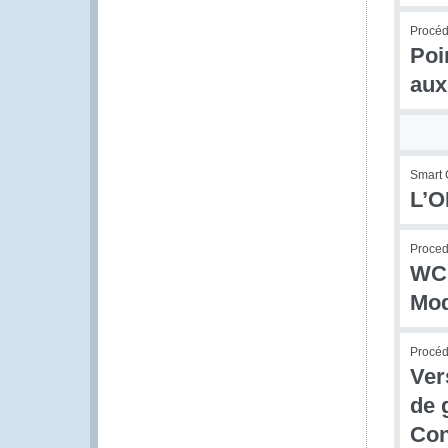
Procédu
Poi
aux
Smart 
L’O
Procedu
WCO
Mod
Procédu
Ver
de 
Con