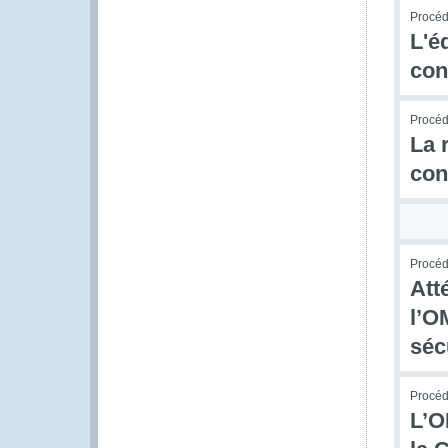
Procédu
L'é
con
Procédu
La 
con
Procédu
Att
l’O
séc
Procédu
L’O