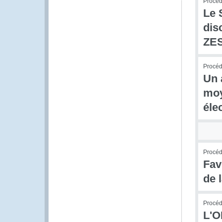
Procédu
Le 
dis
ZE
Procédu
Un 
moy
éle
Procédu
Fav
de 
Procédu
L'O