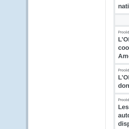
nat
Procédu
L’O
coo
Amé
Procédu
L’O
don
Procédu
Les
aut
dis