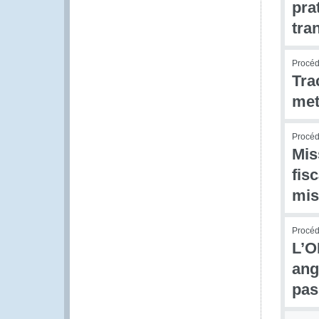
pra
tra
Procédu
Tra
met
Procédu
Mis
fis
mis
Procédu
L’O
ang
pas