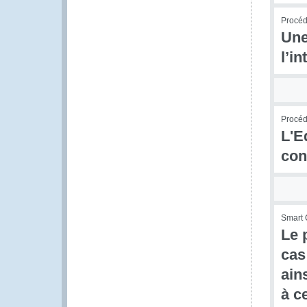
Procédu
Une
l’i
Procédu
L'E
con
Smart 
Le 
cas
ain
à c