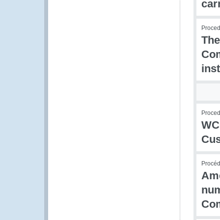
car
Procedu
The
Com
ins
Procedu
WCO
Cus
Procédu
Amé
num
Com