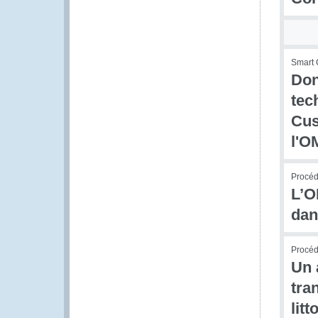
Smart 
Don
tec
Cus
l'O
Procédu
L’O
dan
Procédu
Un 
tra
lit