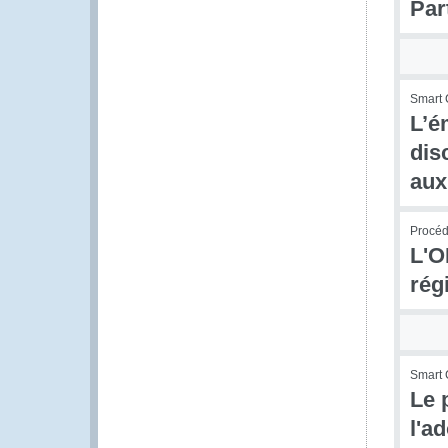
Par
Smart 
L’é
dis
aux
Procédu
L'O
rég
Smart 
Le 
l'a