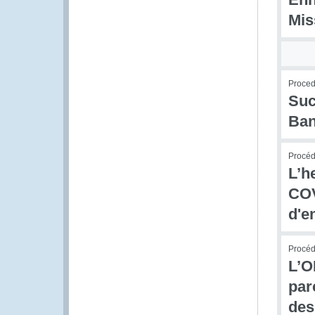
Mis
Procedu
Suc
Ban
Procéd
L’h
COV
d'e
Procédu
L’O
par
de