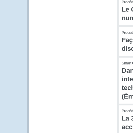
Procédu
Le 
num
Procédu
Faç
dis
Smart 
Dan
int
tec
(Ém
Procédu
La 
acc