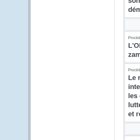
son
dém
Procédu
L'O
zam
Procédu
Le 
int
les
lut
et 