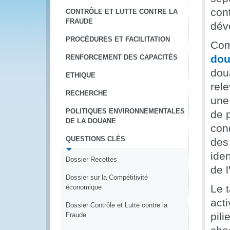
con
CONTRÔLE ET LUTTE CONTRE LA
FRAUDE
dév
PROCÉDURES ET FACILITATION
Com
dou
RENFORCEMENT DES CAPACITÉS
doua
ETHIQUE
rele
RECHERCHE
une
POLITIQUES ENVIRONNEMENTALES
de 
DE LA DOUANE
con
QUESTIONS CLÉS
des
iden
Dossier Recettes
de 
Dossier sur la Compétitivité
Le 
économique
acti
Dossier Contrôle et Lutte contre la
pili
Fraude