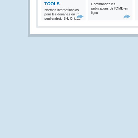
TOOLS
Commandez les
publications de l'OMD en
Normes internationales
ligne
pour les douanes en un
seul endroit: SH, Origine
et Valeur