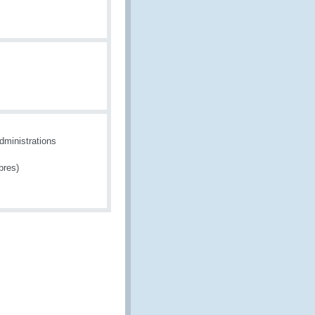
dministrations
bres)