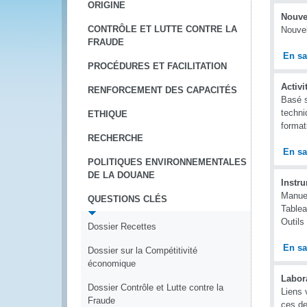
ORIGINE
Nouve
CONTRÔLE ET LUTTE CONTRE LA
Nouvel
FRAUDE
En sa
PROCÉDURES ET FACILITATION
Activ
RENFORCEMENT DES CAPACITÉS
Basé s
techni
ETHIQUE
format
RECHERCHE
En sa
POLITIQUES ENVIRONNEMENTALES
DE LA DOUANE
Instru
Manuel
QUESTIONS CLÉS
Table
Outils
Dossier Recettes
En sa
Dossier sur la Compétitivité
économique
Labor
Dossier Contrôle et Lutte contre la
Liens 
Fraude
ces de