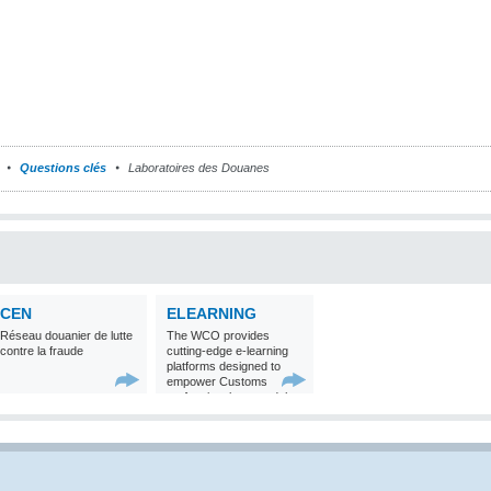
Questions clés
Laboratoires des Douanes
CEN
ELEARNING
Réseau douanier de lutte
The WCO provides
contre la fraude
cutting-edge e-learning
platforms designed to
empower Customs
professionals around the
world with
comprehensive
knowledge and skills in
Customs matters.