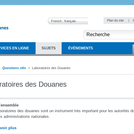
Plan du site
|
French : français
VICES EN LIGNE
SUJETS
ÉVÉNEMENTS
Questions clés
Laboratoires des Douanes
ratoires des Douanes
’ensemble
boratoires des douanes sont un instrument très important pour les autorités do
es administrations nationales.
voir plus