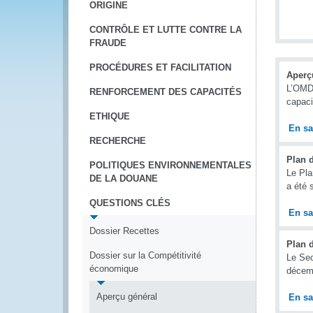
ORIGINE
CONTRÔLE ET LUTTE CONTRE LA
FRAUDE
PROCÉDURES ET FACILITATION
Aperç
L’OMD 
RENFORCEMENT DES CAPACITÉS
capaci
ETHIQUE
En sa
RECHERCHE
Plan 
POLITIQUES ENVIRONNEMENTALES
Le Pla
DE LA DOUANE
a été
QUESTIONS CLÉS
En sa
Dossier Recettes
Plan d
Dossier sur la Compétitivité
Le Sec
économique
décem
Aperçu général
En sa