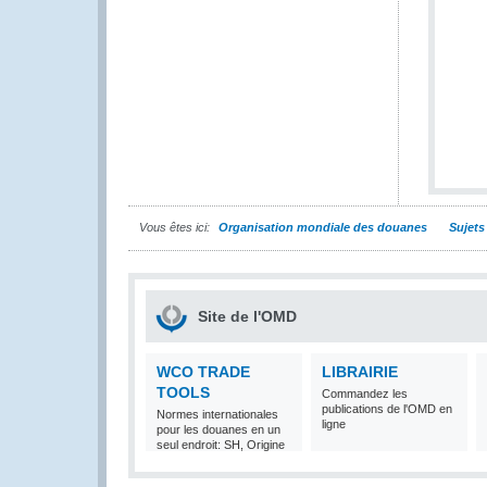
Vous êtes ici:
Organisation mondiale des douanes
Sujets
Site de l'OMD
WCO TRADE
LIBRAIRIE
TOOLS
Commandez les
publications de l'OMD en
Normes internationales
ligne
pour les douanes en un
seul endroit: SH, Origine
et Valeur