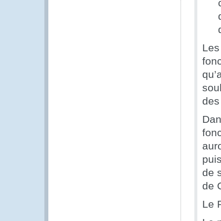
Les
fonc
qu’
souh
des
Dan
fon
aur
puis
de 
de 
Le 