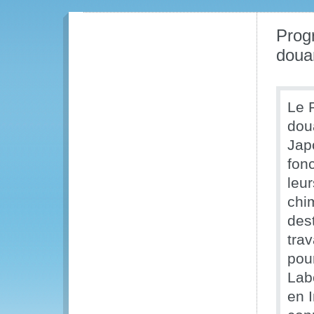
Prog
doua
Le 
dou
Jap
fonc
leu
chi
dest
tra
pou
Lab
en 