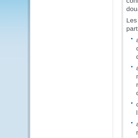
con
dou
Les
part