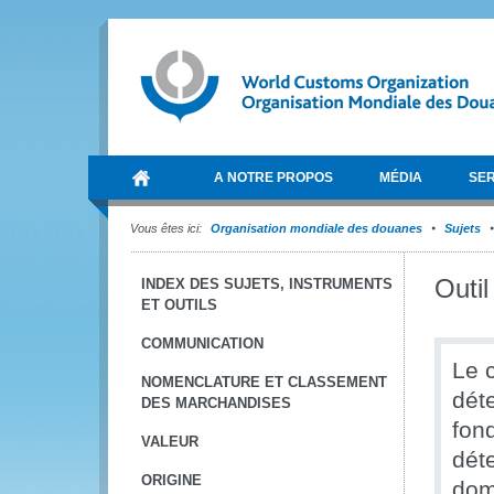
A NOTRE PROPOS
MÉDIA
SER
Vous êtes ici:
Organisation mondiale des douanes
Sujets
Outil
INDEX DES SUJETS, INSTRUMENTS
ET OUTILS
COMMUNICATION
Le c
NOMENCLATURE ET CLASSEMENT
dét
DES MARCHANDISES
fon
VALEUR
dét
ORIGINE
doma