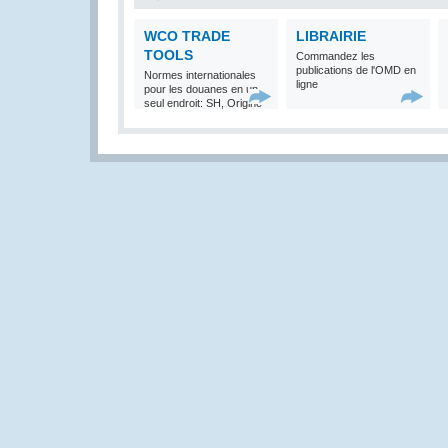
WCO TRADE
LIBRAIRIE
TOOLS
Commandez les
publications de l'OMD en
Normes internationales
ligne
pour les douanes en un
seul endroit: SH, Origine
et Valeur