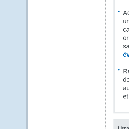
Ad
un
ca
or
sa
é
Re
de
au
et
Liens