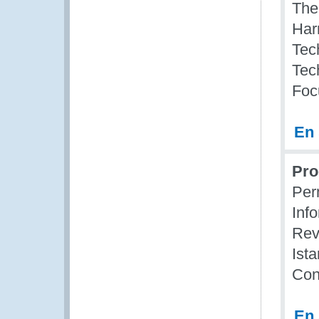
The
Har
Tec
Tec
Foc
En 
Pro
Per
Inf
Rev
Ist
Con
En 