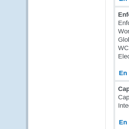
Enf
Enf
Wor
Glo
WCO
Ele
En 
Cap
Cap
Int
En 