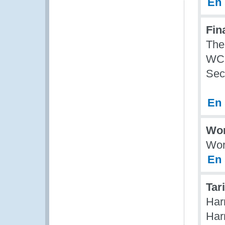
En 
Fin
The
WCO
Secr
En 
Wor
Wor
En 
Tar
Har
Har