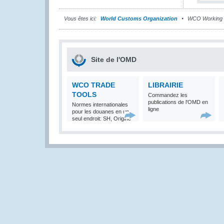
Vous êtes ici:
World Customs Organization
WCO Working 
Site de l'OMD
WCO TRADE
LIBRAIRIE
TOOLS
Commandez les
publications de l'OMD en
Normes internationales
ligne
pour les douanes en un
seul endroit: SH, Origine
et Valeur