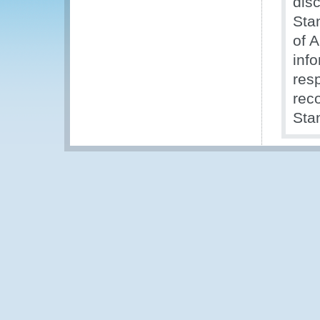
dis
Sta
of 
inf
res
rec
Sta