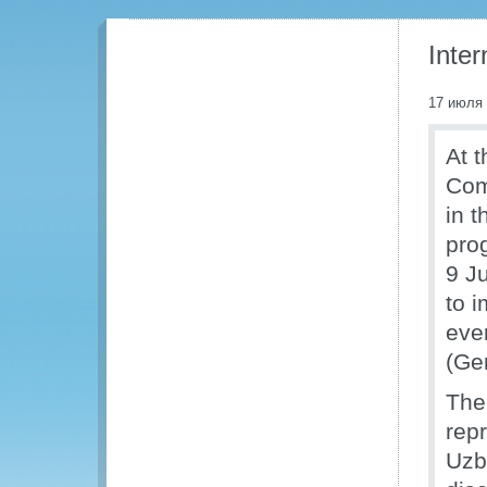
Inte
17 июля
At 
Com
in 
pro
9 Ju
to 
eve
(Ge
The
rep
Uzb