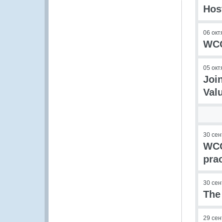
Hos
06 окт
WCO
05 окт
Joi
Val
30 се
WCO
pra
30 се
The
29 се