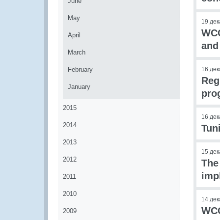
June
May
19 дек
WCO
April
and
March
February
16 дек
Reg
January
pro
2015
16 дек
2014
Tun
2013
15 дек
2012
The
impl
2011
2010
14 дек
WCO
2009