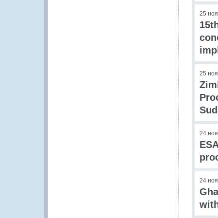
25 но
15t
con
imp
25 но
Zim
Pro
Sud
24 но
ESA
pro
24 но
Gha
wit