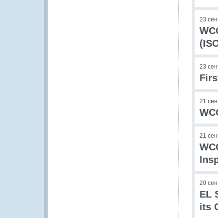
23 се
WCO
(IS
23 се
Fir
21 се
WCO
21 се
WCO
Ins
20 се
EL 
its