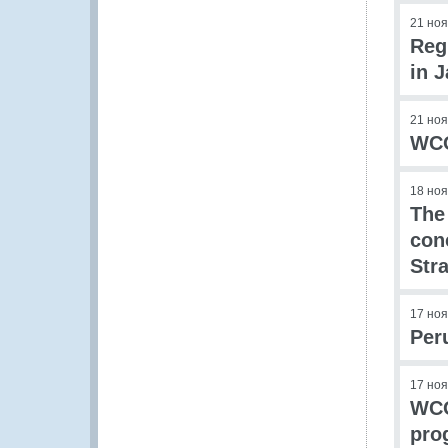
21 но
Reg
in 
21 но
WCO
18 но
The
conc
Str
17 но
Per
17 но
WCO
pro