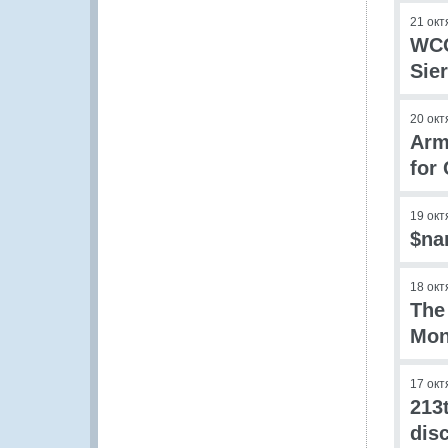
21 окт
WCO
Sie
20 окт
Arm
for
19 окт
$na
18 окт
The
Mon
17 окт
213
dis