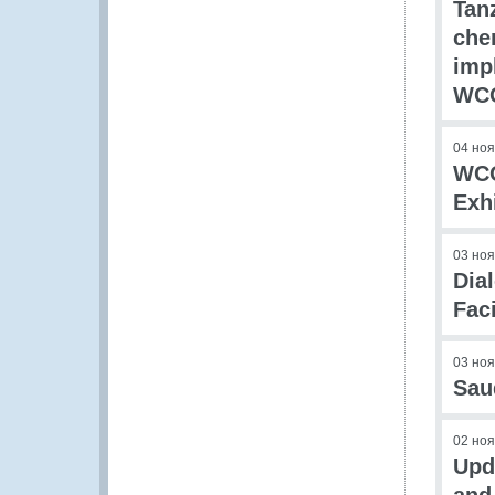
Tan
che
imp
WCO
04 но
WCO
Exh
03 но
Dia
Faci
03 но
Sau
02 но
Upda