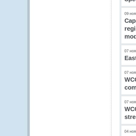
09 но
Cap
reg
mod
07 но
Eas
07 но
WCO
com
07 но
WCO
stre
04 но