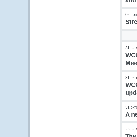
and
02 но
Str
31 окт
WCO
Mee
31 окт
WCO
upd
31 окт
A n
28 окт
The