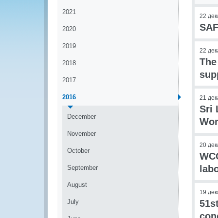
2021
22 дек
SAF
2020
2019
22 дек
The
2018
sup
2017
2016
21 дек
Sri
December
Wor
November
20 дек
October
WCO
lab
September
August
19 дек
July
51s
con