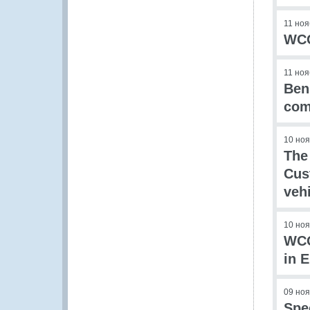
11 но
WCO
11 но
Ben
com
10 но
The
Cus
veh
10 но
WCO
in 
09 но
Spe