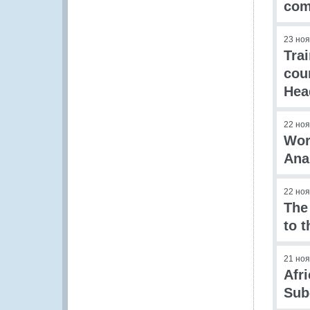
com
23 но
Tra
cou
Hea
22 но
Wor
Ana
22 но
The
to 
21 но
Afr
Sub