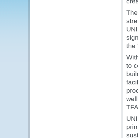
cre
The
str
UNI
sig
the
With
to 
bui
faci
pro
wel
TFA
UNI
pri
sus