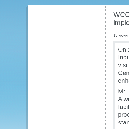
WCO 
impl
15 июня 
On 
Ind
vis
Gene
enh
Mr.
A w
faci
pro
sta