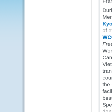
Fra
Dur
Mem
Kyo
of e
WCO
Fre
Wor
Cam
Vie
tran
cou
the 
fac
best
Spe
dep