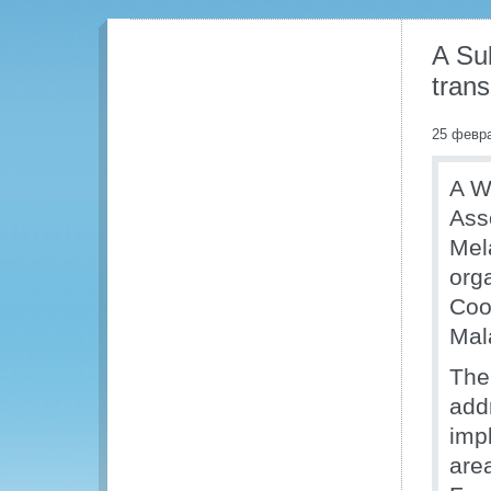
A Su
trans
25 февр
A W
Ass
Mel
org
Coo
Mal
The
add
impl
are