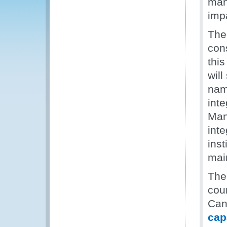
man
impa
The 
cons
this
will
nam
int
Man
inte
inst
mai
The
cou
Can
cap