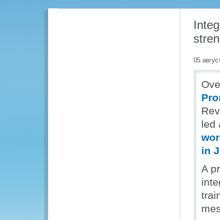
Inte
stren
05 авгус
Ove
Pro
Reve
led 
wor
in 
A p
inte
trai
mes