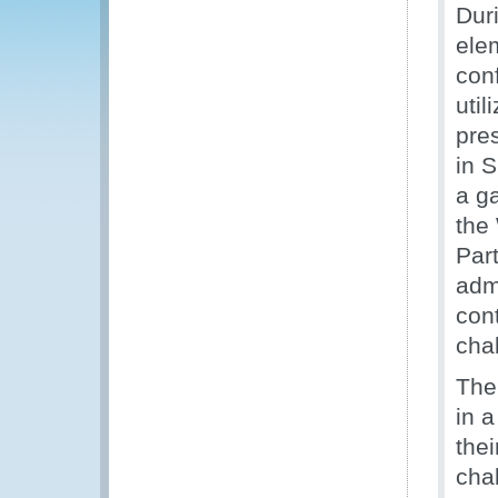
Dur
ele
con
uti
pres
in 
a g
the
Par
adm
cont
cha
The 
in a
the
cha