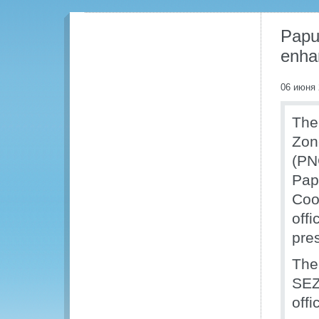
Papu
enha
06 июня 
The
Zon
(PN
Pap
Coo
off
pre
The
SEZ
offi