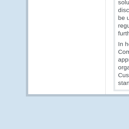
solu
dis
be u
regu
fur
In 
Com
app
org
Cus
sta