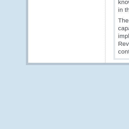
know
in t
The
cap
impl
Rev
con