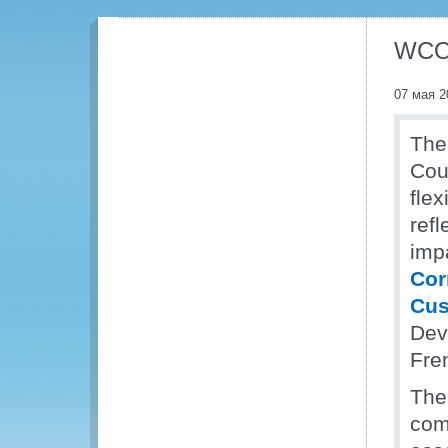
WCO 
07 мая 2
The
Cou
flex
ref
imp
Cor
Cu
Dev
Fre
The
comp