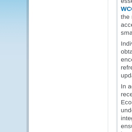
esse
WCO
the
acc
sma
Ind
obta
enc
refr
upda
In a
rece
Eco
und
inte
ens