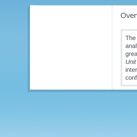
Over
The 
anal
grea
Unit
inte
conf