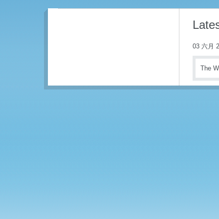
Lates
03 六月 2
The WC