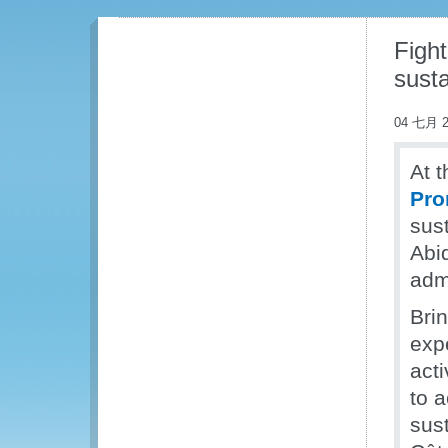
Fight
susta
04 七月 2
At t
Pro
sust
Abi
admi
Bri
exp
acti
to 
sust