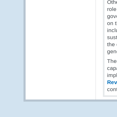
Othe
rol
gov
on 
incl
sus
the 
gend
Th
cap
impl
Rev
con