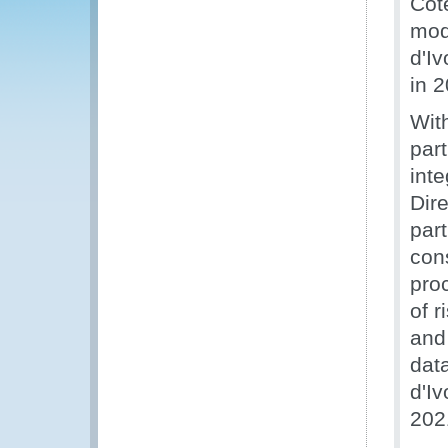
Côte
mod
d'Iv
in 
Wit
part
inte
Dire
par
cons
pro
of 
and 
data
d'Iv
202