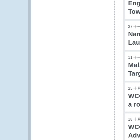
Eng
Tow
27 十
Nam
Lau
11 十
Mal
Tar
25 十月
WCO
a r
18 十月
WCO
Adv