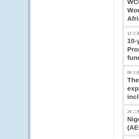
WCO
Wor
Afr
12 三月
10-
Pro
fun
06 三月
The
exp
inc
24 二月
Nig
(AE