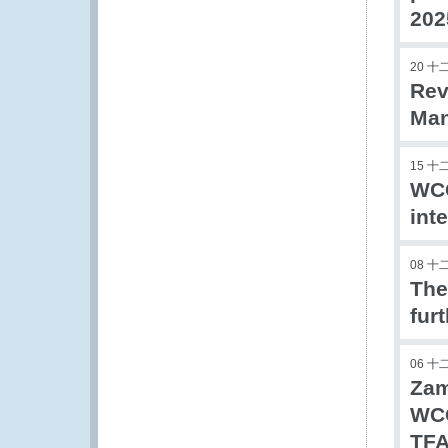
202
20 十
Rev
Man
15 十
WCO
int
08 十
The
fur
06 十
Zam
WCO
TFA