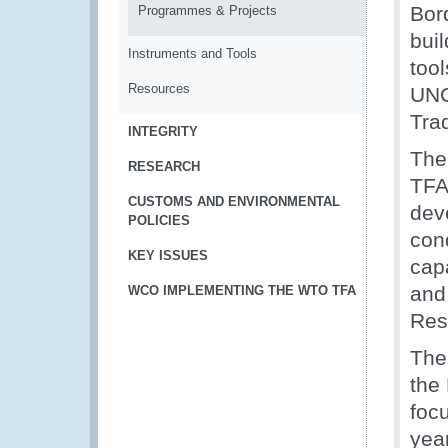
Bor
Programmes & Projects
bui
Instruments and Tools
too
Resources
UNC
Tra
INTEGRITY
The
RESEARCH
TFA
CUSTOMS AND ENVIRONMENTAL
dev
POLICIES
con
KEY ISSUES
capa
and
WCO IMPLEMENTING THE WTO TFA
Res
The
the
foc
yea