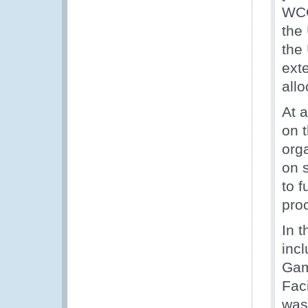
WCO
the
the
exte
all
At 
on 
org
on 
to f
pro
In 
inc
Gam
Fac
was