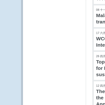
08 十
Mal
tra
17 六月
WCO
Int
26 四月
Top
for
sus
12 四月
The
the
App