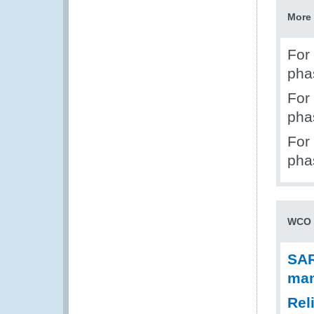
More 
For
pha
For
pha
For
pha
WCO 
SAR
man
Rel