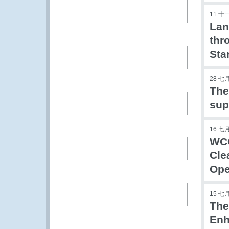
11 十
Lan
thr
Sta
28 七月
The
sup
16 七月
WCO
Cle
Ope
15 七月
The
Enh