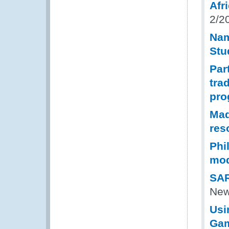
Afr
2/2
Nam
Stu
Par
tra
pr
Mad
res
Phi
mod
SAR
New
Usi
Ga