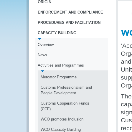
ORIGIN
ENFORCEMENT AND COMPLIANCE
PROCEDURES AND FACILITATION
CAPACITY BUILDING
‘Ac
Overview
Org
News
and
Activities and Programmes
Uni
sup
Mercator Programme
Org
Customs Professionalism and
People Development
The
cap
Customs Cooperation Funds
(CCF)
sig
Cus
WCO promotes Inclusion
rec
WCO Capacity Building