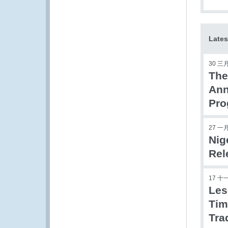
Lates
30 三月
The
Ann
Pr
27 一月
Nig
Rel
17 十
Les
Tim
Tra