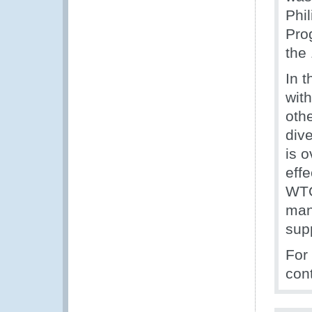
Phi
Pro
the
In t
with
oth
dive
is 
eff
WTO
man
sup
For
con