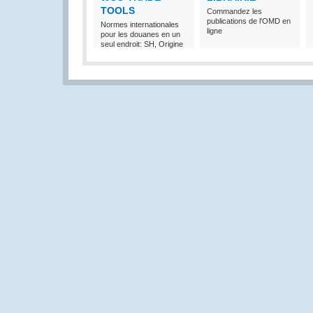
TOOLS
Commandez les
publications de l'OMD en
Normes internationales
ligne
pour les douanes en un
seul endroit: SH, Origine
et Valeur