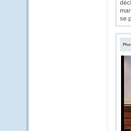
déc
man
se 
Pho