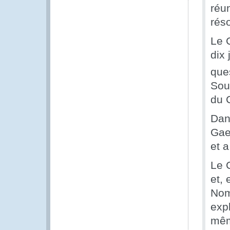
réun
rés
Le 
dix
que
Sou
du 
Dan
Gael
et a
Le C
et,
Nom
exp
mêm