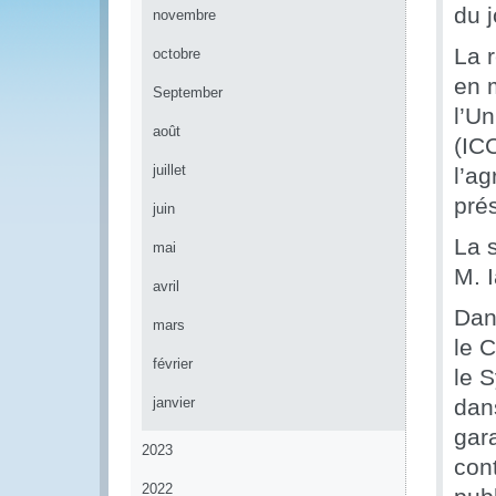
du 
novembre
La 
octobre
en 
September
l’U
août
(ICC
juillet
l’a
prés
juin
La s
mai
M. 
avril
Dan
mars
le C
février
le 
janvier
dan
gar
2023
con
2022