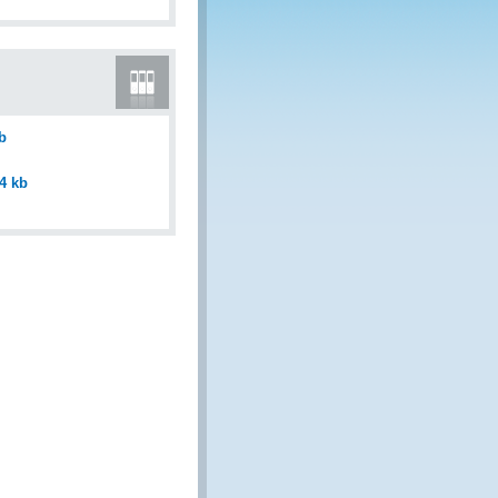
b
94 kb