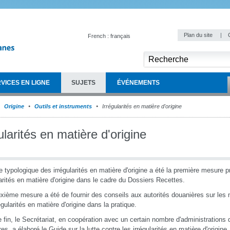
Plan du site
|
French : français
VICES EN LIGNE
SUJETS
ÉVÉNEMENTS
Origine
Outils et instruments
Irrégularités en matière d'origine
ularités en matière d'origine
e typologique des irrégularités en matière d'origine a été la première mesure pr
larités en matière d'origine dans le cadre du Dossiers Recettes.
xième mesure a été de fournir des conseils aux autorités douanières sur les m
égularités en matière d'origine dans la pratique.
e fin, le Secrétariat, en coopération avec un certain nombre d'administration
s, a élaboré le Guide sur la lutte contre les irrégularités en matière d'origine.