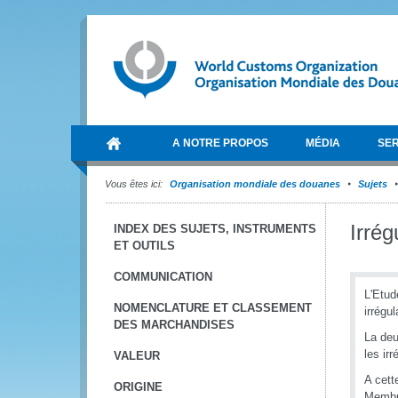
A NOTRE PROPOS
MÉDIA
SER
Vous êtes ici:
Organisation mondiale des douanes
Sujets
Irrég
INDEX DES SUJETS, INSTRUMENTS
ET OUTILS
COMMUNICATION
L'Etud
NOMENCLATURE ET CLASSEMENT
irrégu
DES MARCHANDISES
La deu
les irr
VALEUR
A cett
ORIGINE
Membre