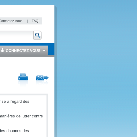
Contactez-nous
|
FAQ
CONNECTEZ-VOUS
ise à l'égard des
anières de lutter contre
s des douanes des