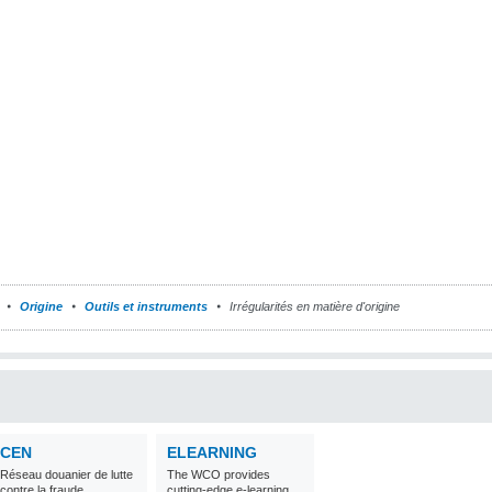
Origine
Outils et instruments
Irrégularités en matière d'origine
CEN
ELEARNING
Réseau douanier de lutte
The WCO provides
contre la fraude
cutting-edge e-learning